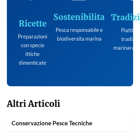
Sostenibilita
Tradiz
Ricette
Pesca responsabile e
Piatti de
Preparazioni
biodiversita marina
tradizi
con specie
marinara it
ittiche
dimenticate
Altri Articoli
Conservazione Pesce Tecniche