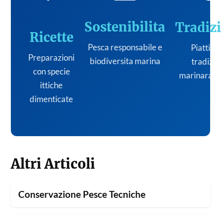
Sostenibilita
Tradiz
Ricette
Pesca responsabile e
Piatti de
Preparazioni
biodiversita marina
tradizi
con specie
marinara it
ittiche
dimenticate
Altri Articoli
Conservazione Pesce Tecniche