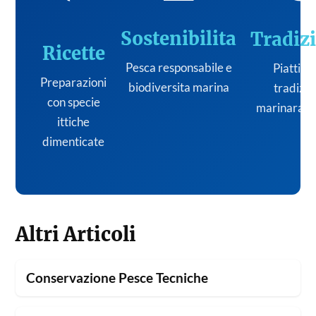
Sostenibilita
Tradiz
Ricette
Pesca responsabile e
Piatti de
Preparazioni
biodiversita marina
tradizi
con specie
marinara it
ittiche
dimenticate
Altri Articoli
Conservazione Pesce Tecniche