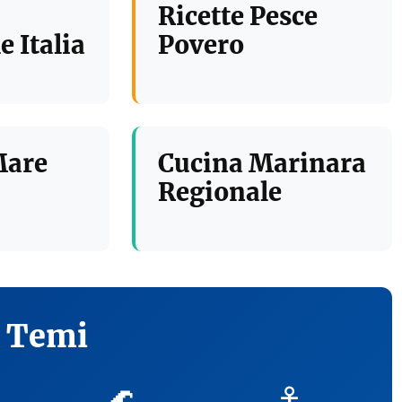
Ricette Pesce
e Italia
Povero
Mare
Cucina Marinara
Regionale
i Temi
🌊
⚓