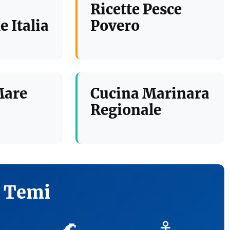
Ricette Pesce
e Italia
Povero
Mare
Cucina Marinara
Regionale
i Temi
🌊
⚓