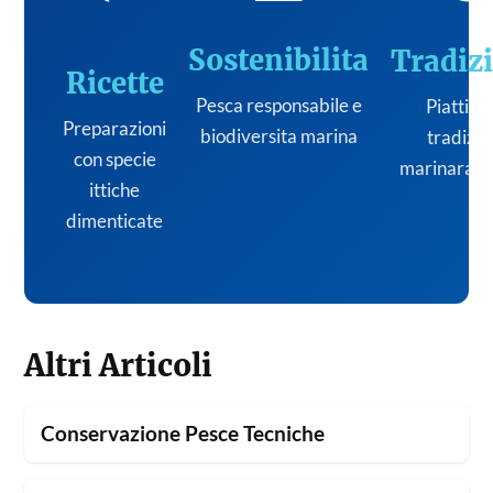
Sostenibilita
Tradiz
Ricette
Pesca responsabile e
Piatti de
Preparazioni
biodiversita marina
tradizi
con specie
marinara it
ittiche
dimenticate
Altri Articoli
Conservazione Pesce Tecniche