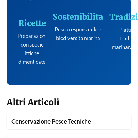
Sostenibilita
Tradiz
Ricette
Pesca responsabile e
Piatti de
Preparazioni
biodiversita marina
tradizi
con specie
marinara it
ittiche
dimenticate
Altri Articoli
Conservazione Pesce Tecniche