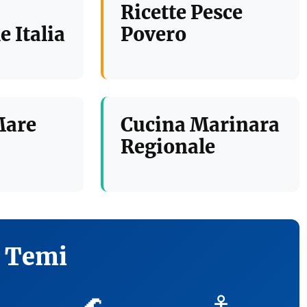
Ricette Pesce
e Italia
Povero
Mare
Cucina Marinara
Regionale
i Temi
🌊
⚓