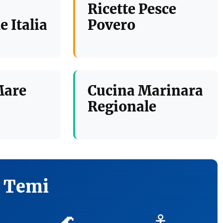
Ricette Pesce
e Italia
Povero
Mare
Cucina Marinara
Regionale
i Temi
🌊
⚓