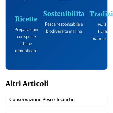
Sostenibilita
Tradiz
Ricette
Pesca responsabile e
Piatti de
Preparazioni
biodiversita marina
tradizi
con specie
marinara it
ittiche
dimenticate
Altri Articoli
Conservazione Pesce Tecniche