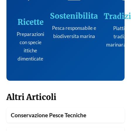
Sostenibilita
Tradiz
Ricette
Pesca responsabile e
Piatti de
Preparazioni
biodiversita marina
tradizi
con specie
marinara it
ittiche
dimenticate
Altri Articoli
Conservazione Pesce Tecniche