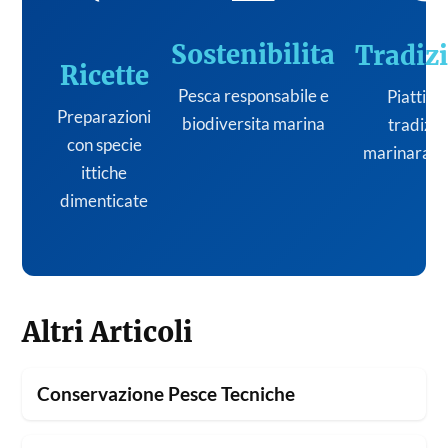
Sostenibilita
Tradiz
Ricette
Pesca responsabile e
Piatti de
Preparazioni
biodiversita marina
tradizi
con specie
marinara it
ittiche
dimenticate
Altri Articoli
Conservazione Pesce Tecniche