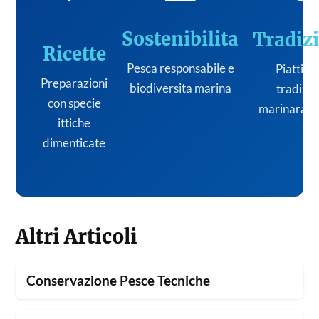
Sostenibilita
Tradiz
Ricette
Pesca responsabile e
Piatti de
Preparazioni
biodiversita marina
tradizi
con specie
marinara it
ittiche
dimenticate
Altri Articoli
Conservazione Pesce Tecniche