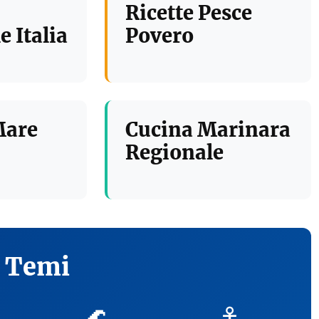
Ricette Pesce
e Italia
Povero
Mare
Cucina Marinara
Regionale
i Temi
🌊
⚓