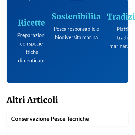
Sostenibilita
Tradiz
Ricette
Pesca responsabile e
Piatti de
Preparazioni
biodiversita marina
tradizi
con specie
marinara it
ittiche
dimenticate
Altri Articoli
Conservazione Pesce Tecniche