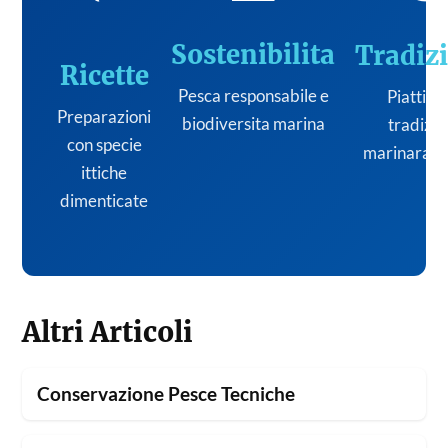
Sostenibilita
Tradiz
Ricette
Pesca responsabile e
Piatti de
Preparazioni
biodiversita marina
tradizi
con specie
marinara it
ittiche
dimenticate
Altri Articoli
Conservazione Pesce Tecniche