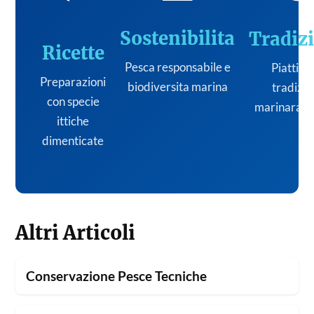
Sostenibilita
Tradiz
Ricette
Pesca responsabile e
Piatti de
Preparazioni
biodiversita marina
tradizi
con specie
marinara it
ittiche
dimenticate
Altri Articoli
Conservazione Pesce Tecniche