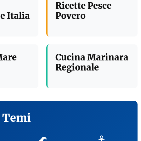
Ricette Pesce
e Italia
Povero
Mare
Cucina Marinara
Regionale
i Temi
🌊
⚓