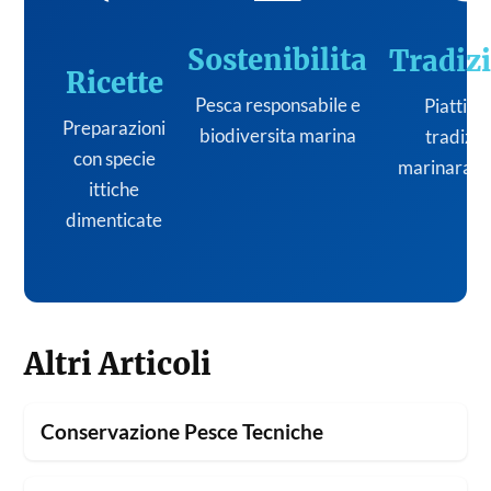
Sostenibilita
Tradiz
Ricette
Pesca responsabile e
Piatti de
Preparazioni
biodiversita marina
tradizi
con specie
marinara it
ittiche
dimenticate
Altri Articoli
Conservazione Pesce Tecniche