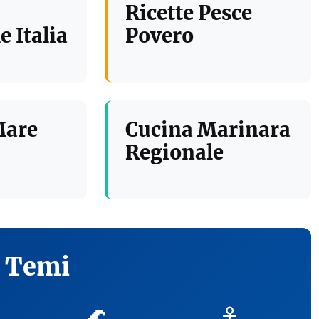
Ricette Pesce
e Italia
Povero
Mare
Cucina Marinara
Regionale
i Temi
🌊
⚓