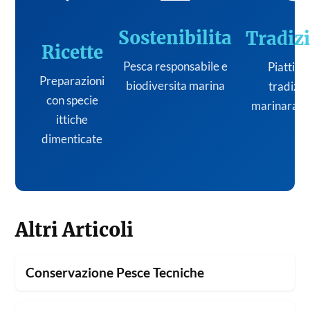
Sostenibilita
Tradiz
Ricette
Pesca responsabile e
Piatti de
Preparazioni
biodiversita marina
tradizi
con specie
marinara it
ittiche
dimenticate
Altri Articoli
Conservazione Pesce Tecniche