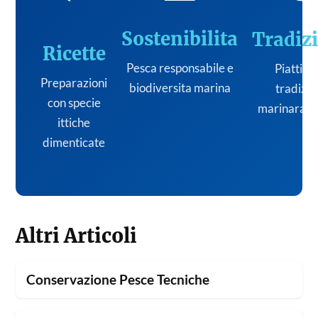
Sostenibilita
Tradiz
Ricette
Pesca responsabile e
Piatti de
Preparazioni
biodiversita marina
tradizi
con specie
marinara it
ittiche
dimenticate
Altri Articoli
Conservazione Pesce Tecniche