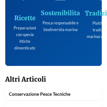
Sostenibilita
Tradiz
Ricette
Pesca responsabile e
Piatti de
Preparazioni
biodiversita marina
tradizi
con specie
marinara it
ittiche
dimenticate
Altri Articoli
Conservazione Pesce Tecniche