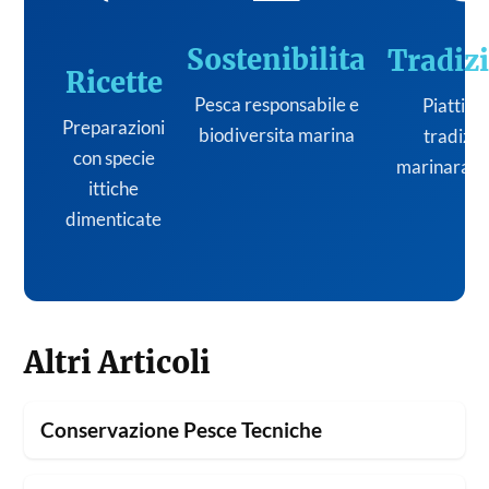
Sostenibilita
Tradiz
Ricette
Pesca responsabile e
Piatti de
Preparazioni
biodiversita marina
tradizi
con specie
marinara it
ittiche
dimenticate
Altri Articoli
Conservazione Pesce Tecniche