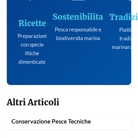
Sostenibilita
Tradiz
Ricette
Pesca responsabile e
Piatti de
Preparazioni
biodiversita marina
tradizi
con specie
marinara it
ittiche
dimenticate
Altri Articoli
Conservazione Pesce Tecniche