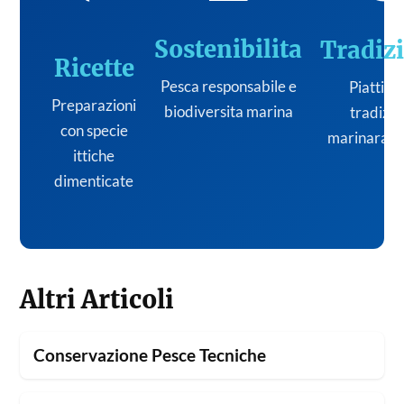
Sostenibilita
Tradiz
Ricette
Pesca responsabile e
Piatti de
Preparazioni
biodiversita marina
tradizi
con specie
marinara it
ittiche
dimenticate
Altri Articoli
Conservazione Pesce Tecniche