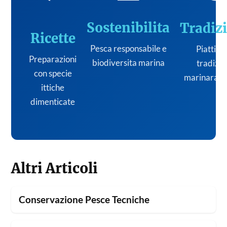
Sostenibilita
Tradiz
Ricette
Pesca responsabile e
Piatti de
Preparazioni
biodiversita marina
tradizi
con specie
marinara it
ittiche
dimenticate
Altri Articoli
Conservazione Pesce Tecniche