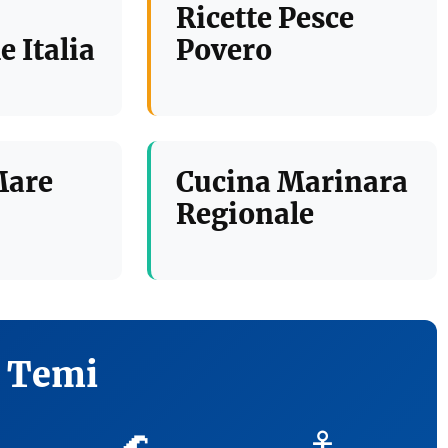
Ricette Pesce
e Italia
Povero
Mare
Cucina Marinara
Regionale
i Temi
🌊
⚓