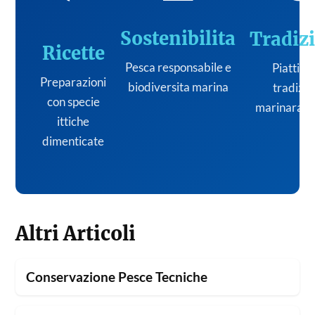
Sostenibilita
Tradiz
Ricette
Pesca responsabile e
Piatti de
Preparazioni
biodiversita marina
tradizi
con specie
marinara it
ittiche
dimenticate
Altri Articoli
Conservazione Pesce Tecniche