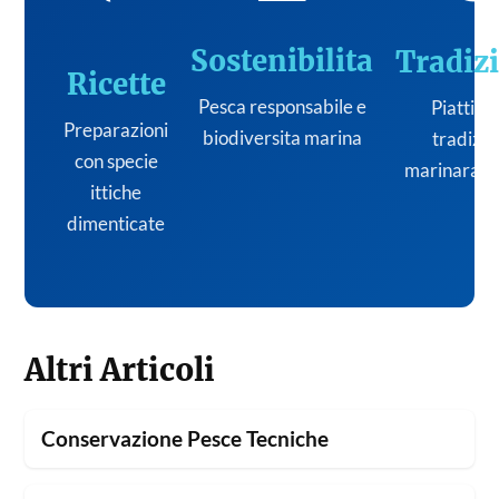
Sostenibilita
Tradiz
Ricette
Pesca responsabile e
Piatti de
Preparazioni
biodiversita marina
tradizi
con specie
marinara it
ittiche
dimenticate
Altri Articoli
Conservazione Pesce Tecniche