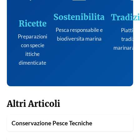
Sostenibilita
Tradiz
Ricette
Pesca responsabile e
Piatti de
Preparazioni
biodiversita marina
tradizi
con specie
marinara it
ittiche
dimenticate
Altri Articoli
Conservazione Pesce Tecniche