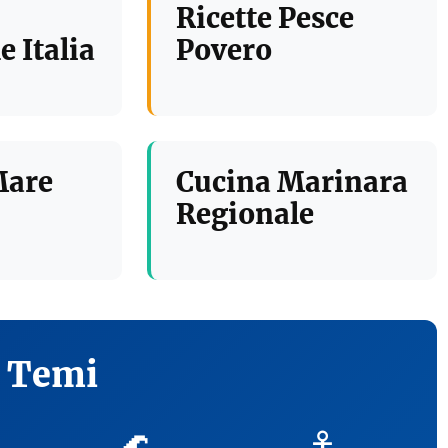
Ricette Pesce
e Italia
Povero
Mare
Cucina Marinara
Regionale
i Temi
🌊
⚓