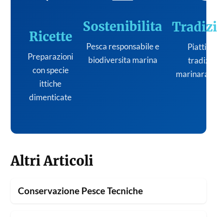
Sostenibilita
Tradiz
Ricette
Pesca responsabile e
Piatti de
Preparazioni
biodiversita marina
tradizi
con specie
marinara it
ittiche
dimenticate
Altri Articoli
Conservazione Pesce Tecniche