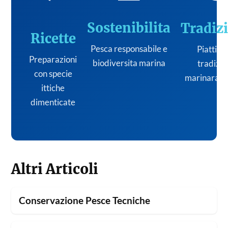
Sostenibilita
Tradiz
Ricette
Pesca responsabile e
Piatti de
Preparazioni
biodiversita marina
tradizi
con specie
marinara it
ittiche
dimenticate
Altri Articoli
Conservazione Pesce Tecniche