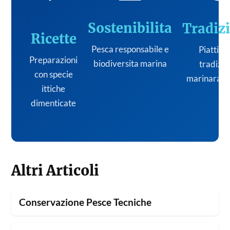
Sostenibilita
Tradiz
Ricette
Pesca responsabile e
Piatti de
Preparazioni
biodiversita marina
tradizi
con specie
marinara it
ittiche
dimenticate
Altri Articoli
Conservazione Pesce Tecniche