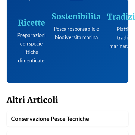
Sostenibilita
Tradiz
Ricette
Pesca responsabile e
Piatti de
Preparazioni
biodiversita marina
tradizi
con specie
marinara it
ittiche
dimenticate
Altri Articoli
Conservazione Pesce Tecniche