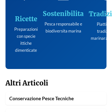
Sostenibilita
Tradiz
Ricette
Pesca responsabile e
Piatti de
Preparazioni
biodiversita marina
tradizi
con specie
marinara it
ittiche
dimenticate
Altri Articoli
Conservazione Pesce Tecniche