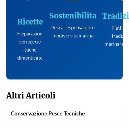
Sostenibilita
Tradiz
Ricette
Pesca responsabile e
Piatti de
Preparazioni
biodiversita marina
tradizi
con specie
marinara it
ittiche
dimenticate
Altri Articoli
Conservazione Pesce Tecniche