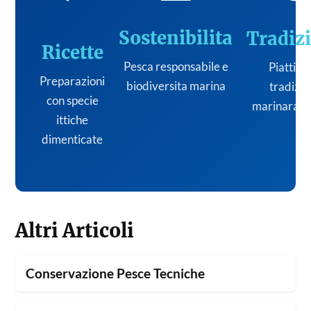
Sostenibilita
Tradiz
Ricette
Pesca responsabile e
Piatti de
Preparazioni
biodiversita marina
tradizi
con specie
marinara it
ittiche
dimenticate
Altri Articoli
Conservazione Pesce Tecniche