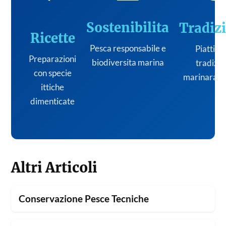
Sostenibilita
Tradiz
Ricette
Pesca responsabile e
Piatti de
Preparazioni
biodiversita marina
tradizi
con specie
marinara it
ittiche
dimenticate
Altri Articoli
Conservazione Pesce Tecniche