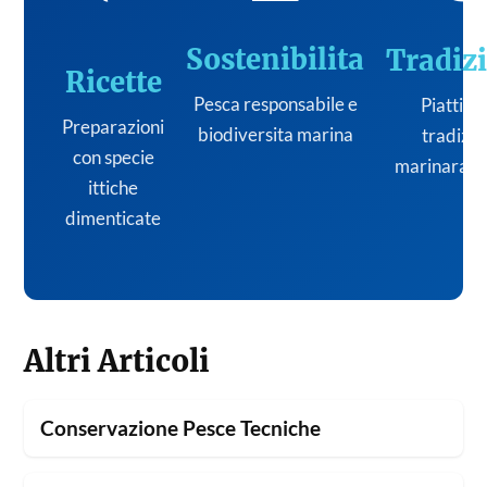
Sostenibilita
Tradiz
Ricette
Pesca responsabile e
Piatti de
Preparazioni
biodiversita marina
tradizi
con specie
marinara it
ittiche
dimenticate
Altri Articoli
Conservazione Pesce Tecniche