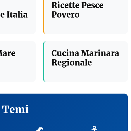
Ricette Pesce
e Italia
Povero
Mare
Cucina Marinara
Regionale
i Temi
🌊
⚓