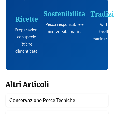
Sostenibilita
Tradiz
Ricette
Pesca responsabile e
Piatti de
Preparazioni
biodiversita marina
tradizi
con specie
marinara it
ittiche
dimenticate
Altri Articoli
Conservazione Pesce Tecniche