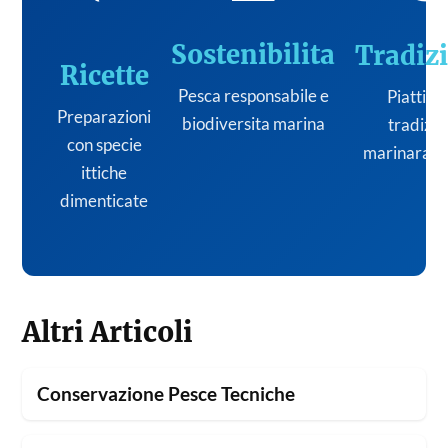
Sostenibilita
Tradiz
Ricette
Pesca responsabile e
Piatti de
Preparazioni
biodiversita marina
tradizi
con specie
marinara it
ittiche
dimenticate
Altri Articoli
Conservazione Pesce Tecniche