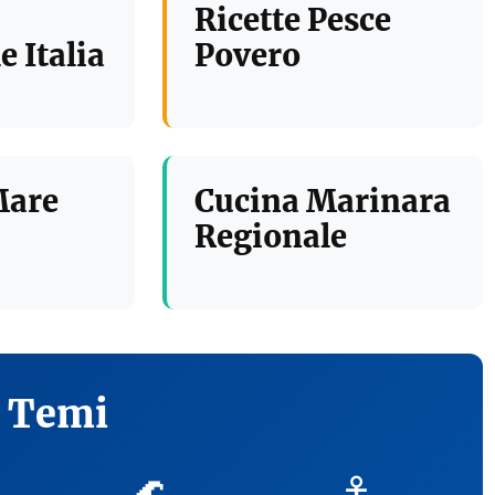
Ricette Pesce
e Italia
Povero
Mare
Cucina Marinara
Regionale
i Temi
🌊
⚓