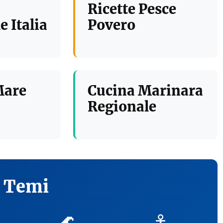
Ricette Pesce
e Italia
Povero
Mare
Cucina Marinara
Regionale
i Temi
🌊
⚓