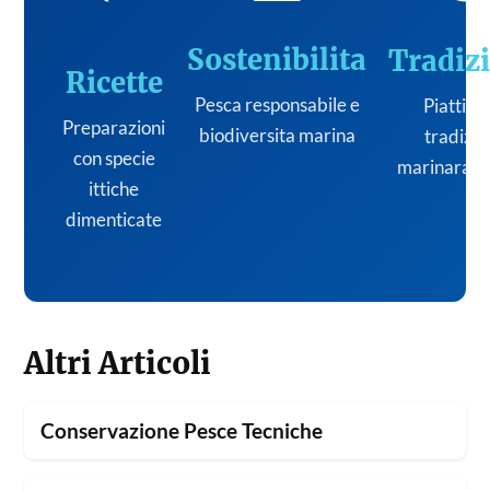
Sostenibilita
Tradiz
Ricette
Pesca responsabile e
Piatti de
Preparazioni
biodiversita marina
tradizi
con specie
marinara it
ittiche
dimenticate
Altri Articoli
Conservazione Pesce Tecniche