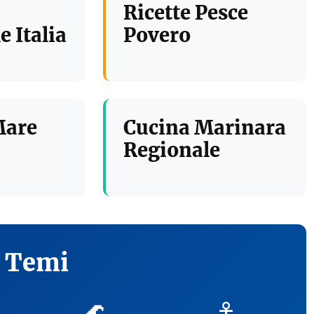
Ricette Pesce
e Italia
Povero
Mare
Cucina Marinara
Regionale
i Temi
🌊
⚓