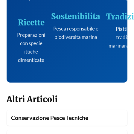
Sostenibilita
Tradiz
Ricette
Pesca responsabile e
Piatti de
Preparazioni
biodiversita marina
tradizi
con specie
marinara it
ittiche
dimenticate
Altri Articoli
Conservazione Pesce Tecniche