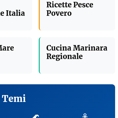
Ricette Pesce
e Italia
Povero
Mare
Cucina Marinara
Regionale
i Temi
🌊
⚓